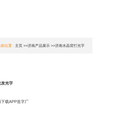
当前位置 :
主页
>>
济南产品展示
>>
济南水晶背打光字
光发光字
下载APP造字厂